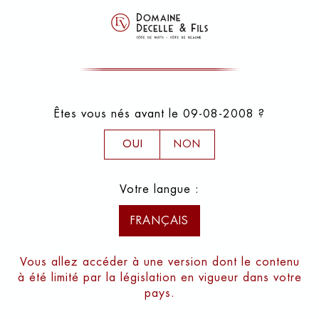
Fiche technique
Êtes vous nés avant le 09-08-2008 ?
OUI
NON
LES VILLAGES "BLANCS"
Votre langue :
Meursault
FRANÇAIS
Avec Puligny-Montrachet et Chassagne-
Montrachet, Meursault constitue ce qu’on a
coutume d’appeler le « triangle d’or » : le
Vous allez accéder à une version dont le contenu
coeur de la Côte de Beaune qui concentre les
à été limité par la législation en vigueur dans votre
plus grands terroirs à chardonnay de
pays.
Bourgogne. Blanc par excellence – le village
ne produit que 3% de vins rouges – le