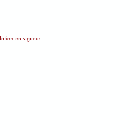
cette cuvée à son paroxysme.
éduit d’emblée par sa concentration
té.
lation en vigueur
2018
5/20