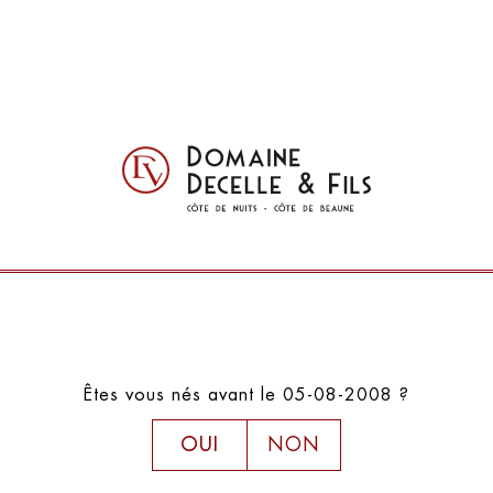
LES VILLAGES 
Vosne-Ro
Joyau du pinot noir, mondialement connu p
entre Nuits-Saint-Georges et Chambolle
Romanée est prisé pour ses vins, rouges
Êtes vous nés avant le 05-08-2008 ?
d’élégance, ils se définissent par leur riche
leur harmonie. Précis, parfumé, intense,
OUI
NON
Communes, une parcelle située sous le v
vignes s’étendent sur des sols argilo-cal