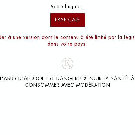
drainées qui portent l’élégance de 
Votre langue :
Un vin de grande garde, assurément, qui s
et sa pure
FRANÇAIS
er à une version dont le contenu à été limité par la légis
dans votre pays.
GUIDE RVF 
15,
L'ABUS D'ALCOOL EST DANGEREUX POUR LA SANTÉ, À
CONSOMMER AVEC MODÉRATION